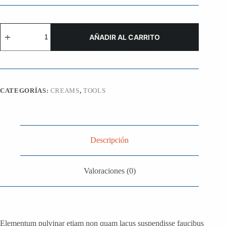
Turpis
Cursus
AÑADIR AL CARRITO
cantidad
CATEGORÍAS:
CREAMS
,
TOOLS
Descripción
Valoraciones (0)
Elementum pulvinar etiam non quam lacus suspendisse faucibus