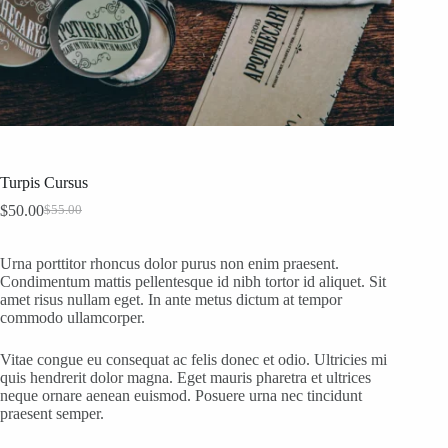
Turpis Cursus
$
50.00
$
55.00
Original
Current
price
price
was:
is:
Urna porttitor rhoncus dolor purus non enim praesent.
$55.00.
$50.00.
Condimentum mattis pellentesque id nibh tortor id aliquet. Sit
amet risus nullam eget. In ante metus dictum at tempor
commodo ullamcorper.
Vitae congue eu consequat ac felis donec et odio. Ultricies mi
quis hendrerit dolor magna. Eget mauris pharetra et ultrices
neque ornare aenean euismod. Posuere urna nec tincidunt
praesent semper.