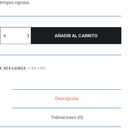
tempus egestas.
Sollicitudin
Nibh
AÑADIR AL CARRITO
cantidad
CATEGORÍA:
CREAMS
Descripción
Valoraciones (0)