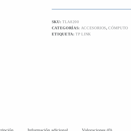
cantidad
SKU:
TLA8200
CATEGORÍAS:
ACCESORIOS
,
CÓMPUTO
ETIQUETA:
TP LINK
ripción
Información adicional
Valoraciones (0)