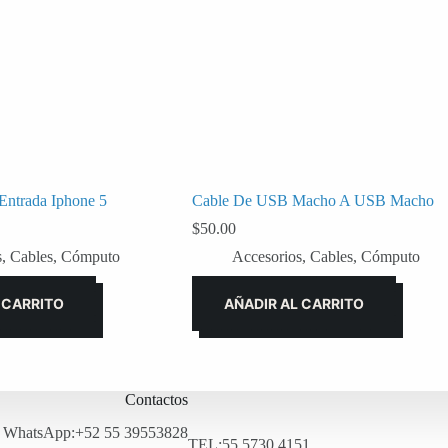
Entrada Iphone 5
Cable De USB Macho A USB Macho
$
50.00
s
,
Cables
,
Cómputo
Accesorios
,
Cables
,
Cómputo
 CARRITO
AÑADIR AL CARRITO
Contactos
WhatsApp:+52 55 39553828
TEL:55 5730 4151