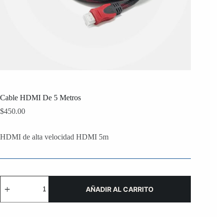
Cable HDMI De 5 Metros
$
450.00
HDMI de alta velocidad HDMI 5m
Cable
HDMI
AÑADIR AL CARRITO
De
5
Metros