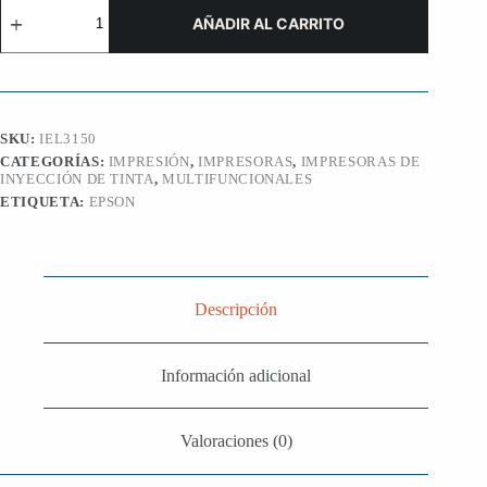
Impresora
Epson
AÑADIR AL CARRITO
L3150
cantidad
SKU:
IEL3150
CATEGORÍAS:
IMPRESIÓN
,
IMPRESORAS
,
IMPRESORAS DE
INYECCIÓN DE TINTA
,
MULTIFUNCIONALES
ETIQUETA:
EPSON
Descripción
Información adicional
Valoraciones (0)