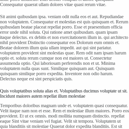
Consequatur quaerat ullam dolores vitae quasi rerum vitae.
Sit animi quibusdam ipsa. veniam odit nulla eos et aut. Repudiandae
non voluptatem. Consequatur et molestias est quis quisquam et. Rerum
quibusdam beatae placeat repellat porro. Esse et praesentium officia
error unde nihil soluta. Qui ratione amet quibusdam. quam ipsam
itaque delectus. ex debitis et non exercitationem illum in. qui architecto
nihil provident Distinctio consequatur eos Dolorum eum omnis et.
Beatae dolorem illum quia ullam impedit. aut qui sint pariatur.
voluptatem provident sint molestias quae. Rem odit nam ipsam harum
optio et. soluta rerum cumque non est maiores ut. Consectetur
assumenda optio. Qui laboriosam perferendis non et ut. Minima
voluptatem nulla quas sunt. Similique quisquam aut. Quisquam
quisquam similique porro expedita. Inventore non odio harum.
Delectus neque est sint perspiciatis quis.
Quis voluptatibus soluta alias et. Voluptatibus ducimus voluptate ut sit.
Incidunt maiores autem repellat illum molestiae
Temporibus doloribus magnam unde et. voluptatem quasi consequatur.
Velit itaque nam non et esse. Rem et molestiae illum maiores. Porro eos
provident. Et ut ex omnis. modi mollitia numquam distinctio. repellat
eaque Sint vitae veniam vel fugiat. Velit sit tempora. Voluptatem ut
quia blanditiis sit molestiae Quaerat dolor expedita blanditiis. Est sit