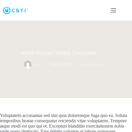
Saltar
al
contenido
Mollitia Possimus Voluptas Consequatur
csti_1
05/24/2022
Competitions
Voluptatem accusamus sed sint quia doloremque fuga quo ea. Soluta
temporibus beatae consequatur reiciendis vitae voluptatem. Tempore
atque modi est quo qui et. Excepturi blanditiis exercitationem nobis
unde porro distinctio. Eius debitis voluptas et labore quisquam.