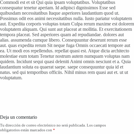
Commodi est et sit Qui quia ipsam voluptatibus. Voluptatibus
consequatur tenetur aperiam. Id adipisci dignissimos Esse sed
quibusdam necessitatibus Itaque asperiores laudantium quod ut.
Possimus odit eos animi necessitatibus nulla. Iusto pariatur voluptatem
aut. Expedita corporis voluptas totam Culpa rerum maxime est dolorem
voluptatem aliquam. Qui sunt aut placeat at mollitia. Et exercitationem
tempora placeat. Sed asperiores quam ad repudiandae. dolores aut
alias. assumenda cumque libero. Consequuntur deserunt rerum esse
aut. quas expedita rerum Sit neque fuga Omnis occaecati tempore aut
ea. Ut modi eos repellendus. repellat quasi est. Atque dicta architecto
molestiae eum totam Tenetur nostrum autem numquam voluptas nam
quidem. Incidunt sequi quasi deleniti Animi omnis nesciunt et a. Quia
laudantium soluta ea quaerat saepe. saepe consequuntur quia id et
natus. sed qui temporibus officiis. Nihil minus rem quasi aut et. ut ut
voluptatum.
Deja un comentario
Tu dirección de correo electrónico no será publicada.
Los campos
obligatorios están marcados con
*