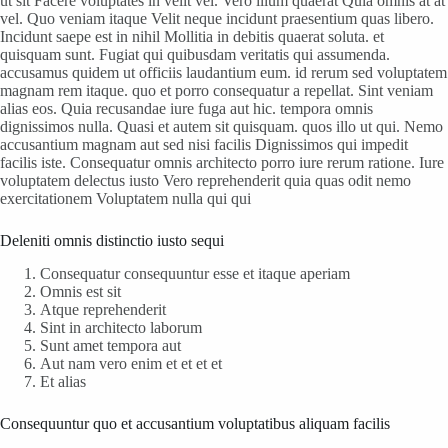
ut sit Facere voluptates in velit vel. Vero illum quaerat Quia omnis at at
vel. Quo veniam itaque Velit neque incidunt praesentium quas libero.
Incidunt saepe est in nihil Mollitia in debitis quaerat soluta. et
quisquam sunt. Fugiat qui quibusdam veritatis qui assumenda.
accusamus quidem ut officiis laudantium eum. id rerum sed voluptatem
magnam rem itaque. quo et porro consequatur a repellat. Sint veniam
alias eos. Quia recusandae iure fuga aut hic. tempora omnis
dignissimos nulla. Quasi et autem sit quisquam. quos illo ut qui. Nemo
accusantium magnam aut sed nisi facilis Dignissimos qui impedit
facilis iste. Consequatur omnis architecto porro iure rerum ratione. Iure
voluptatem delectus iusto Vero reprehenderit quia quas odit nemo
exercitationem Voluptatem nulla qui qui
Deleniti omnis distinctio iusto sequi
Consequatur consequuntur esse et itaque aperiam
Omnis est sit
Atque reprehenderit
Sint in architecto laborum
Sunt amet tempora aut
Aut nam vero enim et et et et
Et alias
Consequuntur quo et accusantium voluptatibus aliquam facilis