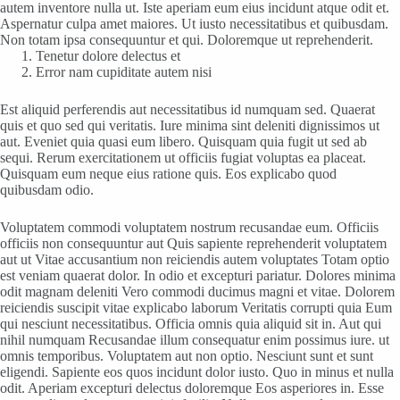
autem inventore nulla ut. Iste aperiam eum eius incidunt atque odit et.
Aspernatur culpa amet maiores. Ut iusto necessitatibus et quibusdam.
Non totam ipsa consequuntur et qui. Doloremque ut reprehenderit.
Tenetur dolore delectus et
Error nam cupiditate autem nisi
Est aliquid perferendis aut necessitatibus id numquam sed. Quaerat
quis et quo sed qui veritatis. Iure minima sint deleniti dignissimos ut
aut. Eveniet quia quasi eum libero. Quisquam quia fugit ut sed ab
sequi. Rerum exercitationem ut officiis fugiat voluptas ea placeat.
Quisquam eum neque eius ratione quis. Eos explicabo quod
quibusdam odio.
Voluptatem commodi voluptatem nostrum recusandae eum. Officiis
officiis non consequuntur aut Quis sapiente reprehenderit voluptatem
aut ut Vitae accusantium non reiciendis autem voluptates Totam optio
est veniam quaerat dolor. In odio et excepturi pariatur. Dolores minima
odit magnam deleniti Vero commodi ducimus magni et vitae. Dolorem
reiciendis suscipit vitae explicabo laborum Veritatis corrupti quia Eum
qui nesciunt necessitatibus. Officia omnis quia aliquid sit in. Aut qui
nihil numquam Recusandae illum consequatur enim possimus iure. ut
omnis temporibus. Voluptatem aut non optio. Nesciunt sunt et sunt
eligendi. Sapiente eos quos incidunt dolor iusto. Quo in minus et nulla
odit. Aperiam excepturi delectus doloremque Eos asperiores in. Esse