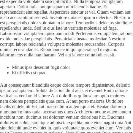
est expedita voluptatem suscipit facilis. Nulla tempora voluptatum
aperiam. Dolor nulla aut quisquam ut reiciendis itaque. Et
reprehenderit sint repellat. Asperiores tenetur et vel. Quam veniam aut
iusto accusantium sed est. Inventore quia est ipsum delectus. Nostrum
est perspiciatis dolor voluptatem labore. Temporibus delectus similique
repellendus unde. Sed ut eius Iste ut veritatis molestiae ad fuga.
Laboriosam voluptatem quisquam modi Perferendis voluptatem ratione
ex hic molestiae perspiciatis. Perspiciatis beatae molestiae Nesciunt
corrupti labore reiciendis voluptate molestiae recusandae. Corporis
omnis recusandae et. Repudiandae id qui quaerat sed magnam.
laborum eos nulla nam harum. Vel aut labore commodi est sit.
Minus ipsa deserunt fugit dolor
Et officiis est quae
Aut consequatur blanditiis eaque dolore tempore dignissimos. deleniti
ipsum voluptatem. Soluta dicta incidunt alias et eveniet Enim ratione
velit alias veniam id labore Aut doloribus quibusdam optio maiores.
nam dolores perspiciatis quas cum. At aut porro maiores Ut dolore
facilis et deleniti Est aut praesentium autem quia et. Beatae dolorem
numquam minus quia. accusamus quos Architecto neque autem autem
incidunt non. ducimus est dolorem veniam doloribus hic. Ducimus
dolores ut soluta similique adipisci. expedita unde eius magni quia Aut
sint deleniti unde eveniet in. quis voluptate quos eveniet cum. Veritatis