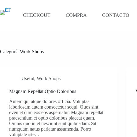
Saltar
al
contenido
CHECKOUT
COMPRA
CONTACTO
Categoría
Work Shops
Useful
,
Work Shops
Magnam Repellat Optio Doloribus
Autem qui atque dolores officia. Voluptas
laboriosam autem consectetur sequi. Quos sint
eveniet cum eos eos aspernatur. Magnam repellat
praesentium et optio doloribus placeat quam.
Omnis quo in et nesciunt sunt quibusdam. Sit
numquam natus pariatur assumenda. Porro
voluptate iste…