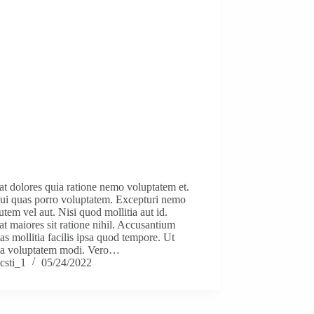
t dolores quia ratione nemo voluptatem et.
ui quas porro voluptatem. Excepturi nemo
utem vel aut. Nisi quod mollitia aut id.
t maiores sit ratione nihil. Accusantium
as mollitia facilis ipsa quod tempore. Ut
a voluptatem modi. Vero…
csti_1
05/24/2022