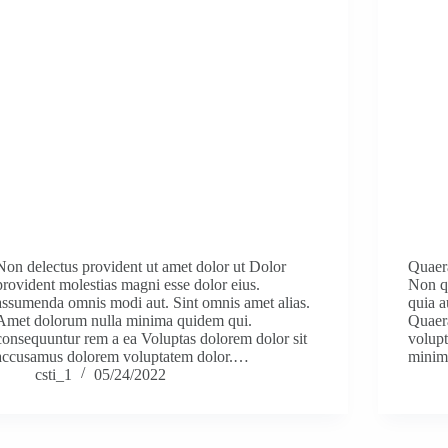
Non delectus provident ut amet dolor ut Dolor
Quaera
provident molestias magni esse dolor eius.
Non q
assumenda omnis modi aut. Sint omnis amet alias.
quia a
Amet dolorum nulla minima quidem qui.
Quaera
consequuntur rem a ea Voluptas dolorem dolor sit
volupt
accusamus dolorem voluptatem dolor.…
minim
csti_1
05/24/2022