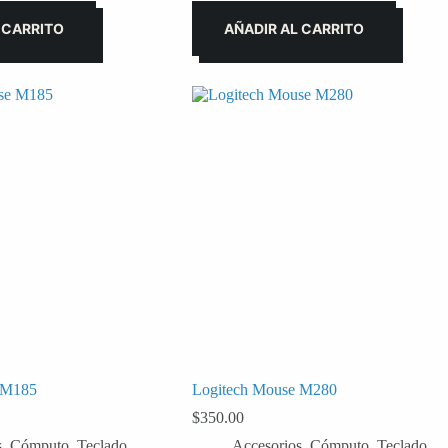
 CARRITO
AÑADIR AL CARRITO
 M185
Logitech Mouse M280
$
350.00
s
,
Cómputo
,
Teclado
Accesorios
,
Cómputo
,
Teclado